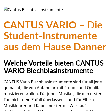
Instrumentenversicherung
Newsletter anmelden
VDHM
CANTUS VARIO – Die
Premium Markenwelt
Student-Instrumente
Zubehör
aus dem Hause Danner
Blechblas
Holzblas
Welche Vorteile bieten CANTUS
Tasten
VARIO Blechblasinstrumente
Zupfen
CANTUS Vario Blechblasinstrumente sind für all jene
Schlagen
gemacht, die von Anfang an mit Freude und Qualität
Streichen
musizieren wollen. Für junge Musiker, die den ersten
Ton nicht dem Zufall überlassen – und für Eltern,
Elektronik & Bühne
Musiklehrer und Kapellmeister, die Wert auf