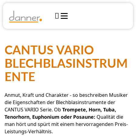


Instrumente
Werkstatt
Blechblasinstrumente
CANTUS VARIO
Finanzierung
Über uns
Shop
Zupfinstrumente
BLECHBLASINSTRUM
Team

Notenshop Harrachstraße
Öffnungszeiten
Tasteninstrumente
Anfahrt
ENTE
Events
Online Shop
Elektronik & Bühne
Journal
Marktplatz
Anmut, Kraft und Charakter - so beschreiben Musiker
Holzblasinstrumente
Presse
die Eigenschaften der Blechblasinstrumente der
DANNER KONTAKTIEREN
Yamaha Produktinfos
CANTUS VARIO Serie. Ob
Trompete, Horn, Tuba,
Streichinstrumente
Kontakt
Tenorhorn, Euphonium oder Posaune:
Qualität die
man hört und spürt mit einem hervorragenden Preis-
Perkussionsinstrumente
Anfahrt
Leistungs-Verhältnis.