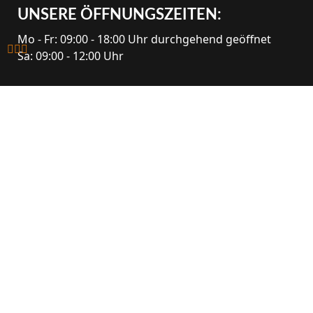
UNSERE ÖFFNUNGS­ZEITEN:
Mo - Fr: 09:00 - 18:00 Uhr durchgehend geöffnet



Sa: 09:00 - 12:00 Uhr
Links
Kontakt
Musik­instrumente
Presse
Karl Danner GmbH
Kontakt
Anfahrt
Harrach­straße 42, A-
4020 Linz
Impressum
Datenschutz
+43 732 783914
Newsletter anmelden
danner@danner.at
Erklärung zur
Barrierefreiheit