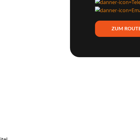
ZUM ROUT
itel