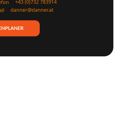
+43 (0)732 783914
danner@danner.at
ENPLANER