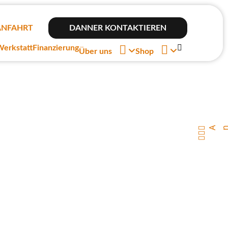
ANFAHRT
DANNER KONTAKTIEREN



erkstatt
Finanzierung
Über uns
Shop

Ansp

