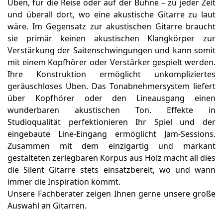
Üben, für die Reise oder auf der Bühne – zu jeder Zeit
Instrumentenversicherung
Newsletter anmelden
und überall dort, wo eine akustische Gitarre zu laut
wäre. Im Gegensatz zur akustischen Gitarre braucht
VDHM
sie primär keinen akustischen Klangkörper zur
Verstärkung der Saitenschwingungen und kann somit
Premium Markenwelt
mit einem Kopfhörer oder Verstärker gespielt werden.
Zubehör
Ihre Konstruktion ermöglicht unkompliziertes
geräuschloses Üben. Das Tonabnehmersystem liefert
über Kopfhörer oder den Lineausgang einen
Blechblas
wunderbaren akustischen Ton. Effekte in
Holzblas
Studioqualität perfektionieren Ihr Spiel und der
Tasten
eingebaute Line-Eingang ermöglicht Jam-Sessions.
Zusammen mit dem einzigartig und markant
Zupfen
gestalteten zerlegbaren Korpus aus Holz macht all dies
Schlagen
die Silent Gitarre stets einsatzbereit, wo und wann
immer die Inspiration kommt.
Streichen
Unsere Fachberater zeigen Ihnen gerne unsere große
Elektronik & Bühne
Auswahl an Gitarren.