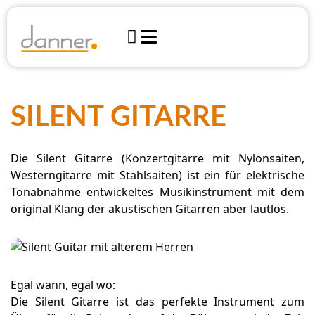


Instrumente
Werkstatt
Blechblasinstrumente
SILENT GITARRE
Finanzierung
Über uns
Shop
Zupfinstrumente
Team

Notenshop Harrachstraße
Die Silent Gitarre (Konzertgitarre mit Nylonsaiten,
Öffnungszeiten
Tasteninstrumente
Anfahrt
Events
Westerngitarre mit Stahlsaiten) ist ein für elektrische
Online Shop
Tonabnahme entwickeltes Musikinstrument mit dem
Elektronik & Bühne
Journal
original Klang der akustischen Gitarren aber lautlos.
Marktplatz
Holzblasinstrumente
Presse
DANNER KONTAKTIEREN
Yamaha Produktinfos
Streichinstrumente
Kontakt
Egal wann, egal wo:
Perkussionsinstrumente
Anfahrt
Die Silent Gitarre ist das perfekte Instrument zum