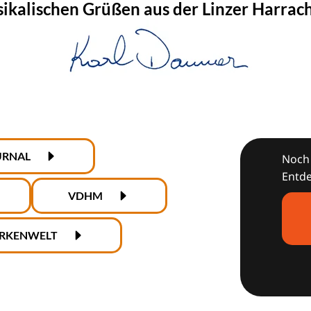
ikalischen Grüßen aus der Linzer Harrac
URNAL
Noch 
Entde
VDHM
RKENWELT