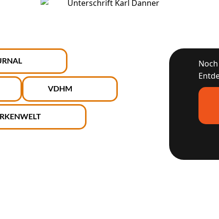
URNAL
Noch 
Entde
VDHM
RKENWELT