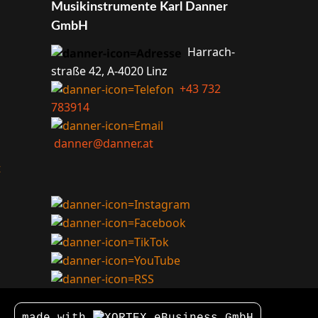
Musik­instrumente Karl Danner
GmbH
Harrach­
straße 42, A-4020 Linz
+43 732
783914
danner@danner.at
t