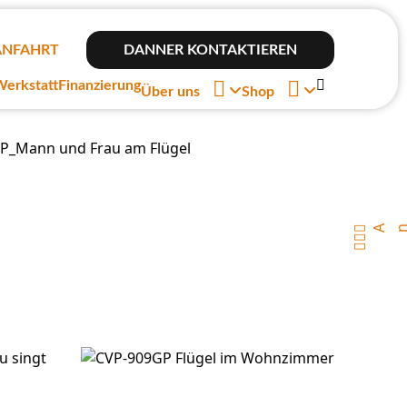
ANFAHRT
DANNER KONTAKTIEREN



erkstatt
Finanzierung
Über uns
Shop

Ansp

