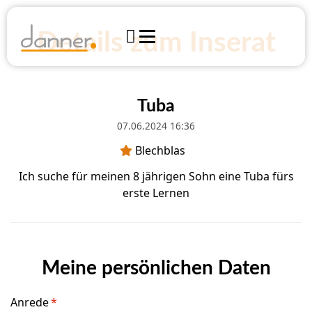

Details zum Inserat

Instrumente
Werkstatt
Tuba
Blechblasinstrumente
Finanzierung
Über uns
07.06.2024 16:36
Shop
Zupfinstrumente
Team

Blechblas
Notenshop Harrachstraße
Öffnungszeiten
Tasteninstrumente
Anfahrt
Events
Ich suche für meinen 8 jährigen Sohn eine Tuba fürs
Online Shop
erste Lernen
Elektronik & Bühne
Journal
Marktplatz
Holzblasinstrumente
Presse
DANNER KONTAKTIEREN
Yamaha Produktinfos
Streichinstrumente
Kontakt
Meine persönlichen Daten
Perkussionsinstrumente
Anfahrt
Anrede
*