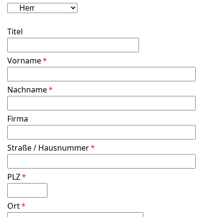
Instrumentenversicherung
Newsletter anmelden
VDHM
Titel
Premium Markenwelt
Vorname
*
Zubehör
Nachname
*
Blechblas
Holzblas
Firma
Tasten
Zupfen
Straße / Hausnummer
*
Schlagen
PLZ
*
Streichen
Elektronik & Bühne
Ort
*